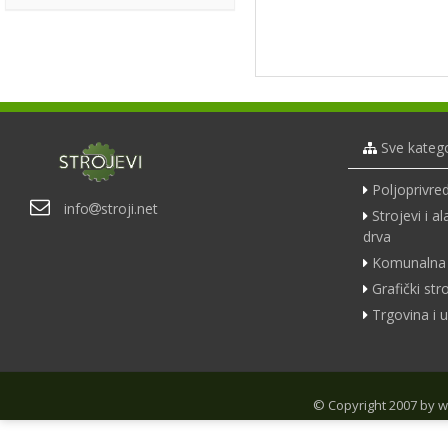
Sve katego
Poljoprivred
info
stroji.net
Strojevi i a
drva
Komunalna 
Grafički str
Trgovina i u
© Copyright 2007 by
w