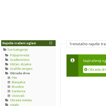
Najviše traženi oglasi
Trenutačno najviše tra
Sve kategorije
Poljoprivreda
Građevinstvo
Najtraženiji o
Viličari, dizalice
Grafički strojevi
Obrada dr
Obrada drva
Pile
Blanjalice
Brusilice
Kanterice
Usisivači
Obrada metala
ostalo