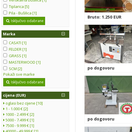
Tiplarica [5]
Pila - Bušilica [1]
Bruto: 1.250 EUR
Isključivo odabrane
Marka
CASATI [1]
FELDER [1]
GRASS [1]
MASTERWOOD [1]
po dogovoru
SCM [2]
Pokaži sve marke
Isključivo odabrane
cijena (EUR)
oglasi bez cijene [10]
1 - 1.000 € [2]
1000 - 2.499 € [2]
po dogovoru
5000 - 7.499 € [1]
7500 - 9.999 € [1]
40000 - 49.999 € [1]