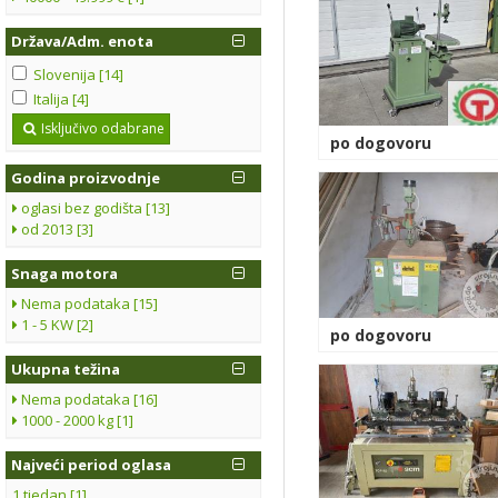
Država/Adm. enota
Slovenija [14]
Italija [4]
Isključivo odabrane
po dogovoru
Godina proizvodnje
oglasi bez godišta [13]
od 2013 [3]
Snaga motora
Nema podataka [15]
1 - 5 KW [2]
po dogovoru
Ukupna težina
Nema podataka [16]
1000 - 2000 kg [1]
Najveći period oglasa
1 tjedan [1]