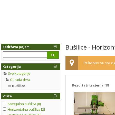
Bušilice - Horizont
Sadržava pojam
Prikazani su svi og
Kategorija
Sve kategorije
Obrada drva
Rezultati traženja:
18
Bušilice
Vrsta
Specijalna bušilica [8]
Horizontalna bušilica [2]
Vertikalna bušilica [1]