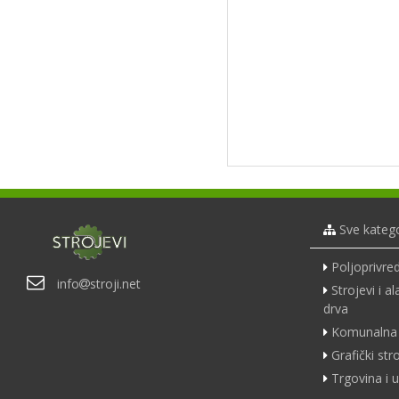
Sve katego
Poljoprivred
info
stroji.net
Strojevi i a
drva
Komunalna 
Grafički str
Trgovina i u