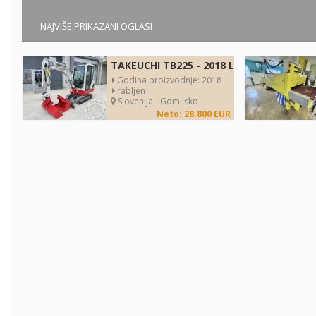
NAJVIŠE PRIKAZANI OGLASI
TAKEUCHI TB225 - 2018 LETNIK - 2120 UR
Godina proizvodnje: 2018
rabljen
Slovenija - Gomilsko
Neto: 28.800 EUR
Godina proizvodnje: 2026
Godi
novo
rabl
Slovenija - Adlešiči
Slov
Bruto: 1.300 EUR
PRVOMAJSKA GUK-3P -
GLODALICE ZA METAL
Godina proizvodnje: 1980
rabljen
Slovenija - Lesce
po dogovoru