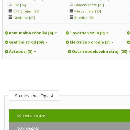
Pile [74]
Obradni centri [21]
CNC Strojevi [21]
Pile za metal [13]
Glodalice [27]
Brusilice [19]
Komunalna tehnika [6]
Tovorna vozila [9]
Grafični stroji [69]
Električno orodje [3]
Avtobusi [3]
Ostali obdelovalni stroji [29]
Strojevi.eu - Oglasi
AKTUALNI OGLASI
NOVI OGLASI