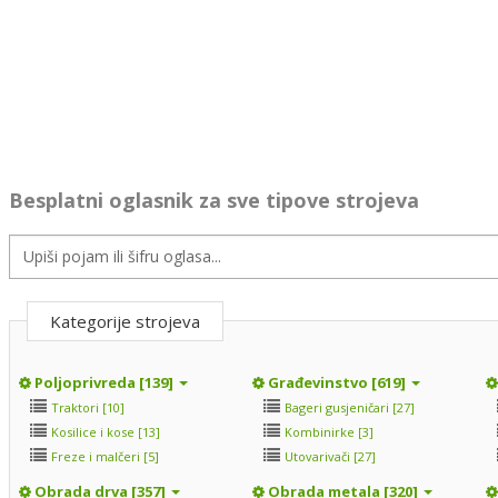
Besplatni oglasnik za sve tipove strojeva
Kategorije strojeva
Poljoprivreda [139]
Građevinstvo [619]
Traktori [10]
Bageri gusjeničari [27]
Kosilice i kose [13]
Kombinirke [3]
Freze i malčeri [5]
Utovarivači [27]
Obrada drva [357]
Obrada metala [320]