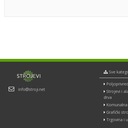
Sve katego
Poljoprivred
info
stroji.net
Strojevi i a
drva
Komunalna 
Grafički str
Trgovina i u