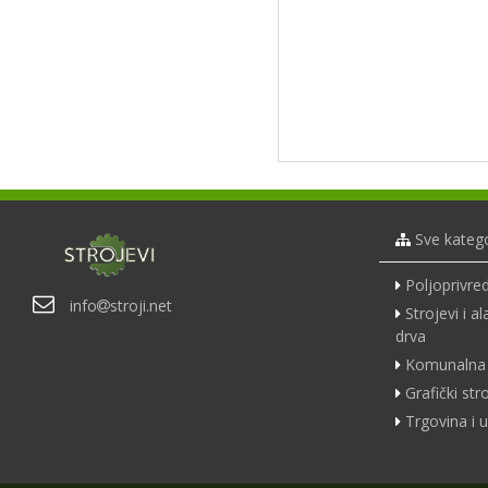
Sve katego
Poljoprivred
info
stroji.net
Strojevi i a
drva
Komunalna 
Grafički str
Trgovina i u