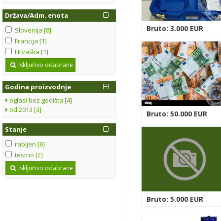
Država/Adm. enota
Bruto: 3.000 EUR
Slovenija [8]
Francija [1]
Hrvaška [1]
Isključivo odabrane
Godina proizvodnje
oglasi bez godišta [4]
od 2013 [3]
Bruto: 50.000 EUR
Stanje
rabljen [6]
testno [2]
Isključivo odabrane
Bruto: 5.000 EUR