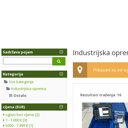
Industrijska opre
Sadržava pojam
Prikazani su svi og
Kategorija
Sve kategorije
Industrijska oprema
Rezultati traženja:
10
Ostalo
cijena (EUR)
oglasi bez cijene [2]
1 - 1.000 € [3]
5000 - 7.499 € [1]