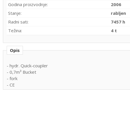
Godina proizvodnje:
2006
Stanje:
rabljen
Radni sati:
7457 h
Težina:
4 t
Opis
- hydr. Quick-coupler
- 0,7m³ Bucket
- fork
- CE