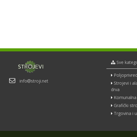
Sve katego
Poljoprivred
info
stroji.net
Strojevi i a
drva
Komunalna 
Grafički str
Trgovina i u