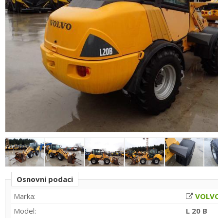
Osnovni podaci
Marka:
VOLV
Model:
L 20 B