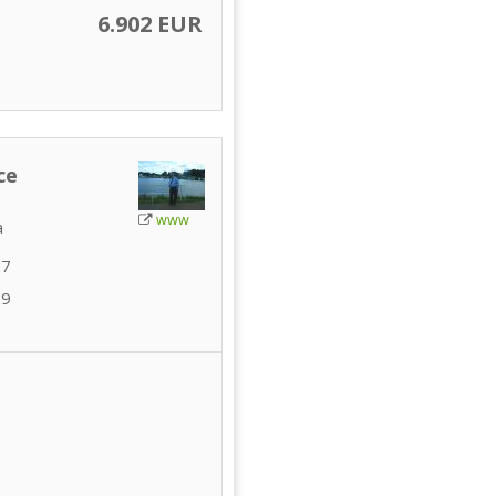
6.902 EUR
ce
www
a
27
29