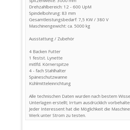
Spitzenweite: 3000 mm
Drehzahlbereich: 12 - 600 UpM
Spindelbohrung: 83 mm
Gesamtleistungsbedarf: 7,5 KW / 380 V
Maschinengewicht: ca. 5000 kg
Ausstattung / Zubehör
4 Backen Futter
1 festst. Lynette
mitlfd. Körnerspitze
4 - fach Stahlhalter
Späneschutzwanne
Kühlmitteleinrichtung
Alle technischen Daten wurden nach bestem Wiss
Unterlagen erstellt; Irrtum ausdrücklich vorbehalte
Jeder Interessent hat die Möglichkeit die Maschin
Werk unter Strom zu testen.