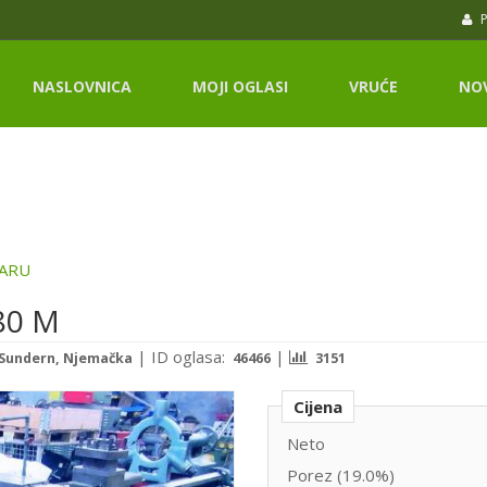
P
NASLOVNICA
MOJI OGLASI
VRUĆE
NO
ARU
80 M
|
ID oglasa:
|
Sundern, Njemačka
46466
3151
Cijena
Neto
Porez (19.0%)