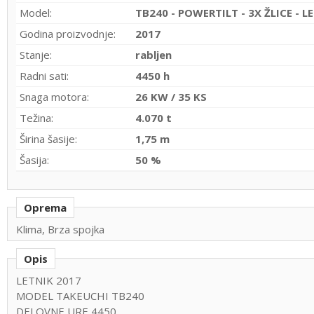
Model:
TB240 - POWERTILT - 3X ŽLICE - L
Godina proizvodnje:
2017
Stanje:
rabljen
Radni sati:
4450 h
Snaga motora:
26 KW / 35 KS
Težina:
4.070 t
Širina šasije:
1,75 m
Šasija:
50 %
Oprema
Klima, Brza spojka
Opis
LETNIK 2017
MODEL TAKEUCHI TB240
DELOVNE URE 4450