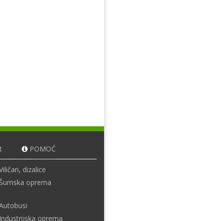
t
POMOĆ
Viličari, dizalice
Šumska oprema
Autobusi
Industrijska oprema