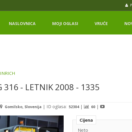
P
NASLOVNICA
MOJI OGLASI
VRUĆE
NO
INRICH
G 316 - LETNIK 2008 - 1335
|
ID oglasa:
|
|
Gomilsko, Slovenija
52304
60
Cijena
Neto