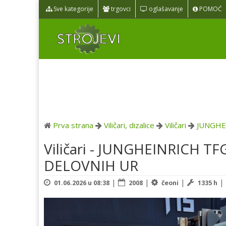
Sve kategorije
trgovci
oglašavanje
POMOĆ
Prva strana
Viličari, dizalice
Viličari
JUNGHE
Viličari - JUNGHEINRICH TF
DELOVNIH UR
|
|
|
|
01.06.2026 u 08:38
2008
čeoni
1335 h