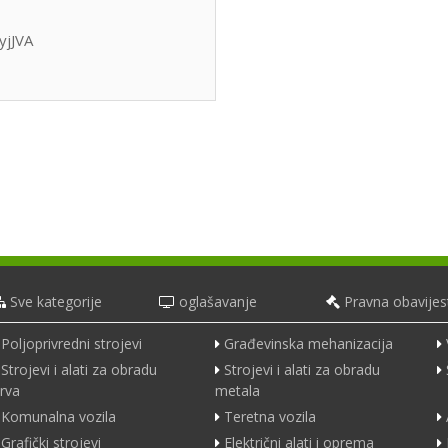
yjJVA
Sve kategorije
oglašavanje
Pravna obavijes
Poljoprivredni strojevi
Građevinska mehanizacija
Strojevi i alati za obradu
Strojevi i alati za obradu
rva
metala
Komunalna vozila
Teretna vozila
Grafički strojevi
Električni alati i oprema