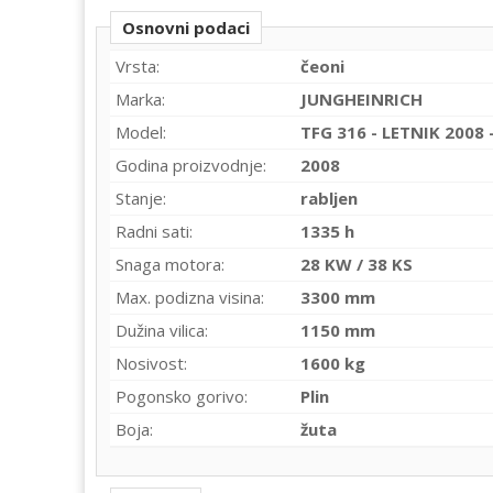
Osnovni podaci
Vrsta:
čeoni
Marka:
JUNGHEINRICH
Model:
TFG 316 - LETNIK 2008
Godina proizvodnje:
2008
Stanje:
rabljen
Radni sati:
1335 h
Snaga motora:
28 KW / 38 KS
Max. podizna visina:
3300 mm
Dužina vilica:
1150 mm
Nosivost:
1600 kg
Pogonsko gorivo:
Plin
Boja:
žuta