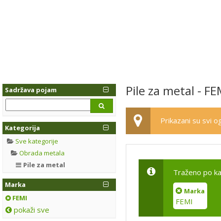
Pile za metal - FE
Sadržava pojam
Prikazani su svi og
Kategorija
Sve kategorije
Obrada metala
Pile za metal
Traženo po ka
Marka
Marka
FEMI
FEMI
pokaži sve