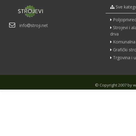
Sve katego
Poljoprivred
info
stroji.net
Strojevi i a
drva
Komunalna 
Grafički str
Trgovina i u
© Copyright 2007 by
w