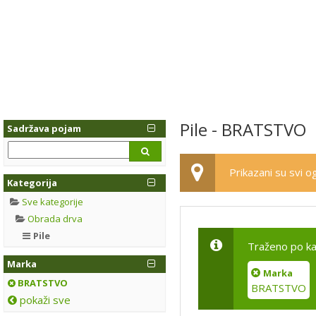
Pile - BRATSTVO
Sadržava pojam
Prikazani su svi og
Kategorija
Sve kategorije
Obrada drva
Pile
Traženo po ka
Marka
Marka
BRATSTVO
BRATSTVO
pokaži sve